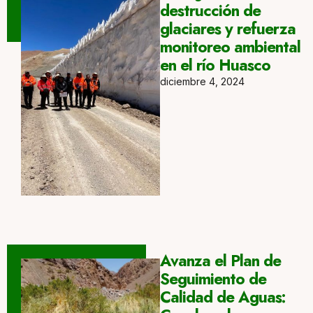
destrucción de
glaciares y refuerza
monitoreo ambiental
en el río Huasco
diciembre 4, 2024
Avanza el Plan de
Seguimiento de
Calidad de Aguas: