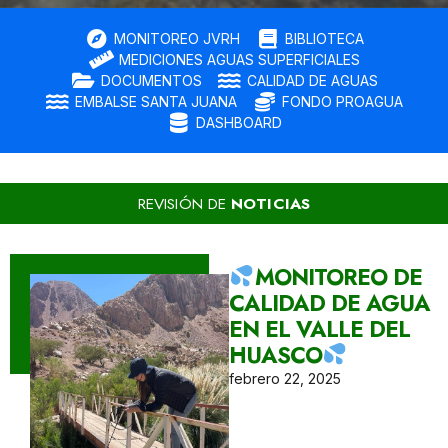
MONITOREO JVRH
BIBLIOTECA
MEDICIONES AGUAS SUPERFICIALES
DOCUMENTOS
CALIDAD DE AGUAS
EMBALSE SANTA JUANA
FONDO PROAGUA
DASHBOARD
REVISIÓN DE
NOTICIAS
MONITOREO DE
CALIDAD DE AGUA
EN EL VALLE DEL
HUASCO
febrero 22, 2025