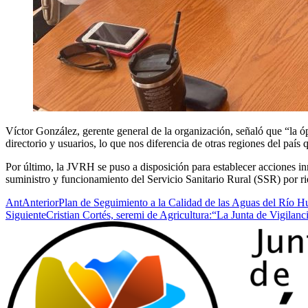
Víctor González, gerente general de la organización, señaló que “la óp
directorio y usuarios, lo que nos diferencia de otras regiones del país
Por último, la JVRH se puso a disposición para establecer acciones i
suministro y funcionamiento del Servicio Sanitario Rural (SSR) por ri
Ant
Anterior
Plan de Seguimiento a la Calidad de las Aguas del Río H
Siguiente
Cristian Cortés, seremi de Agricultura:“La Junta de Vigila