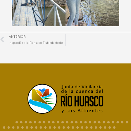
ANTERIOR
Inspección a la Planta de Tratamiento de Aguas Servidas en Freirina: JVRH refuerza monitoreo de calidad de aguas